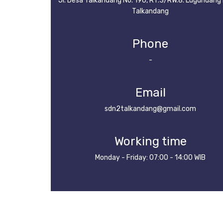
Jl. Desa Talkandang No. 196, RT.3/RW.8. Lugundang 
Talkandang
Phone
-
Email
sdn2talkandang@gmail.com
Working time
Monday - Friday: 07:00 - 14:00 WIB