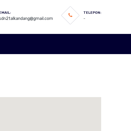
EMAIL:
TELEPON:
sdn2talkandang@gmail.com
-