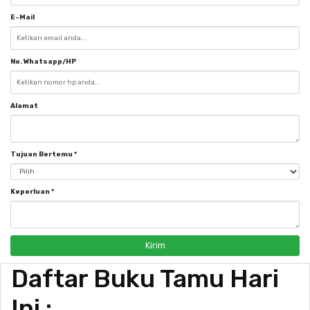
E-Mail
No. Whatsapp/HP
Alamat
Tujuan Bertemu
*
Keperluan
*
Kirim
Daftar Buku Tamu Hari
Ini :