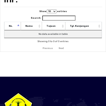
Show
entries
Search:
No.
Nama
Tujuan
Tgl. Kunjungan
No data available in table
Showing 0 to 0 of 0 entries
Previous
Next