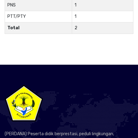
PNS
1
PTT/PTY
1
Total
2
(PERDANA) Peserta didik berprestasi, peduli lingkungan,