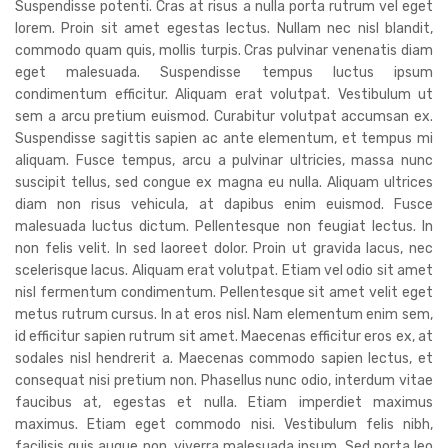
Suspendisse potenti. Cras at risus a nulla porta rutrum vel eget
lorem. Proin sit amet egestas lectus. Nullam nec nisl blandit,
commodo quam quis, mollis turpis. Cras pulvinar venenatis diam
eget malesuada. Suspendisse tempus luctus ipsum
condimentum efficitur. Aliquam erat volutpat. Vestibulum ut
sem a arcu pretium euismod. Curabitur volutpat accumsan ex.
Suspendisse sagittis sapien ac ante elementum, et tempus mi
aliquam. Fusce tempus, arcu a pulvinar ultricies, massa nunc
suscipit tellus, sed congue ex magna eu nulla. Aliquam ultrices
diam non risus vehicula, at dapibus enim euismod. Fusce
malesuada luctus dictum. Pellentesque non feugiat lectus. In
non felis velit. In sed laoreet dolor. Proin ut gravida lacus, nec
scelerisque lacus. Aliquam erat volutpat. Etiam vel odio sit amet
nisl fermentum condimentum. Pellentesque sit amet velit eget
metus rutrum cursus. In at eros nisl. Nam elementum enim sem,
id efficitur sapien rutrum sit amet. Maecenas efficitur eros ex, at
sodales nisl hendrerit a. Maecenas commodo sapien lectus, et
consequat nisi pretium non. Phasellus nunc odio, interdum vitae
faucibus at, egestas et nulla. Etiam imperdiet maximus
maximus. Etiam eget commodo nisi. Vestibulum felis nibh,
facilisis quis augue non, viverra malesuada ipsum. Sed porta leo