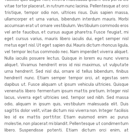
vitae tortor placerat, in rutrum nunc lacinia. Pellentesque at orci
tristique, tempor odio non, ultrices risus. Duis sapien massa,
ullamcorper et urna varius, bibendum interdum mauris. Morbi
accumsan erat ut ornare vestibulum. Vestibulum commodo eros
vel ante faucibus, et cursus augue pharetra. Fusce feugiat, mi
eget cursus varius, mauris libero iaculis dui, eget semper nisl
metus eget nisl. Ut eget sapien dui. Mauris dictum rhoncus ligula,
vel tempor lectus commodo nec. Nam imperdiet viverra aliquet.
Nulla iaculis posuere lectus. Quisque in lorem eu nunc viverra
aliquet. Vivamus hendrerit eros id nisi maximus, ut vulputate
urna hendrerit. Sed nisl dui, ornare id tellus bibendum, finibus
hendrerit nunc. Etiam semper tempor orci, at egestas sem
dapibus ut. Fusce aliquam ut ipsum vehicula ultricies. Quisque
venenatis libero fermentum ipsum mattis pretium. Integer nisl
lacus, viverra eget ultricies sed, tempor sed nibh. Sed massa
odio, aliquam in ipsum quis, vestibulum malesuada elit. Duis
sagittis dolor velit, vitae dictum nisi viverra non. Integer facilisis
leo id ex mattis porttitor. Etiam euismod enim ac purus
molestie, non placerat mi blandit. Pellentesque ut condimentum
libero. Suspendisse potenti. Etiam dictum orci enim, at