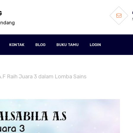
G
kandang
KONTAK
BLOG
BUKU TAMU
LOGIN
a A.F Raih Juara 3 dalam Lomba Sains