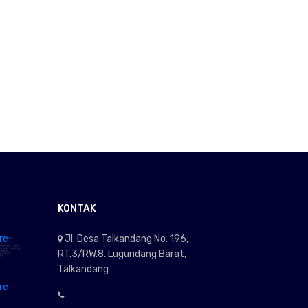
KONTAK
re
Jl. Desa Talkandang No. 196,
RT.3/RW.8. Lugundang Barat,
Talkandang
re