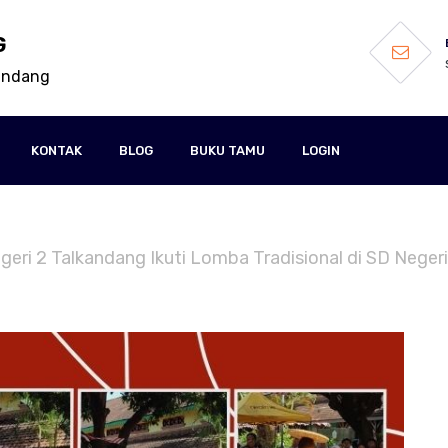
G
kandang
KONTAK
BLOG
BUKU TAMU
LOGIN
egeri 2 Talkandang Ikuti Lomba Tradisional di SD Neger