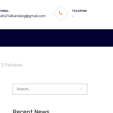
EMAIL:
TELEPON:
sdn2talkandang@gmail.com
-
i 3 Patokan
Recent News