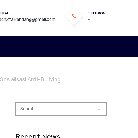
EMAIL:
TELEPON:
sdn2talkandang@gmail.com
-
osialisasi Anti-Bullying
Recent News