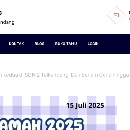
G
kandang
KONTAK
BLOG
BUKU TAMU
LOGIN
i kedua di SDN 2 Talkandang: Dari Senam Ceria hingga S