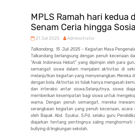
MPLS Ramah hari kedua di
Senam Ceria hingga Sosial
21 Juli 2025
Administrator
Talkandang, 15 Juli 2025
– Kegiatan Masa Pengenalan
Talkandang berlangsung dengan penuh keceriaan dan
"Anak Indonesia Hebat" yang dipimpin oleh para gu
semangat siswa dalam menjalani aktivitas di sek
melanjutkan kegiatan yang menyenangkan. Mereka 
dengan bola. Aktivitas ini tidak hanya mengasah k
dan interaksi antar siswa.Selanjutnya, siswa di
memberikan kesempatan bagi siswa untuk mengekspr
warna. Dengan penuh semangat, mereka mewarnai
serangkaian kegiatan yang penuh keceriaan, acara d
oleh Bapak Abd. Syukur, S.Pd, selaku guru Pendidik
diajarkan tentang pentingnya saling menghormati 
bullying di lingkungan sekolah.