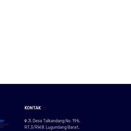
KONTAK
re
Jl. Desa Talkandang No. 196,
RT.3/RW.8. Lugundang Barat,