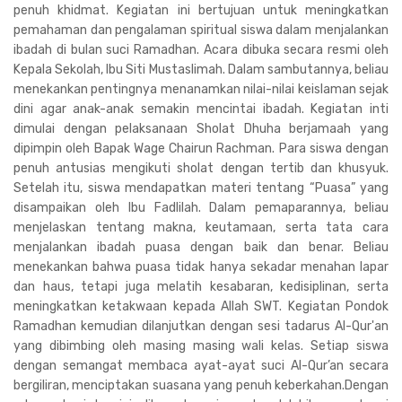
penuh khidmat. Kegiatan ini bertujuan untuk meningkatkan
pemahaman dan pengalaman spiritual siswa dalam menjalankan
ibadah di bulan suci Ramadhan. Acara dibuka secara resmi oleh
Kepala Sekolah, Ibu Siti Mustaslimah. Dalam sambutannya, beliau
menekankan pentingnya menanamkan nilai-nilai keislaman sejak
dini agar anak-anak semakin mencintai ibadah. Kegiatan inti
dimulai dengan pelaksanaan Sholat Dhuha berjamaah yang
dipimpin oleh Bapak Wage Chairun Rachman. Para siswa dengan
penuh antusias mengikuti sholat dengan tertib dan khusyuk.
Setelah itu, siswa mendapatkan materi tentang “Puasa” yang
disampaikan oleh Ibu Fadlilah. Dalam pemaparannya, beliau
menjelaskan tentang makna, keutamaan, serta tata cara
menjalankan ibadah puasa dengan baik dan benar. Beliau
menekankan bahwa puasa tidak hanya sekadar menahan lapar
dan haus, tetapi juga melatih kesabaran, kedisiplinan, serta
meningkatkan ketakwaan kepada Allah SWT. Kegiatan Pondok
Ramadhan kemudian dilanjutkan dengan sesi tadarus Al-Qur'an
yang dibimbing oleh masing masing wali kelas. Setiap siswa
dengan semangat membaca ayat-ayat suci Al-Qur’an secara
bergiliran, menciptakan suasana yang penuh keberkahan.Dengan